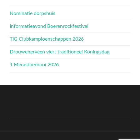
Nominatie dorpshuis
Informatieavond Boerenrockfestival
TIG Clubkampioenschappen 2026
Drouwenerveen viert traditioneel Koningsdag
’t Merastoernooi 2026