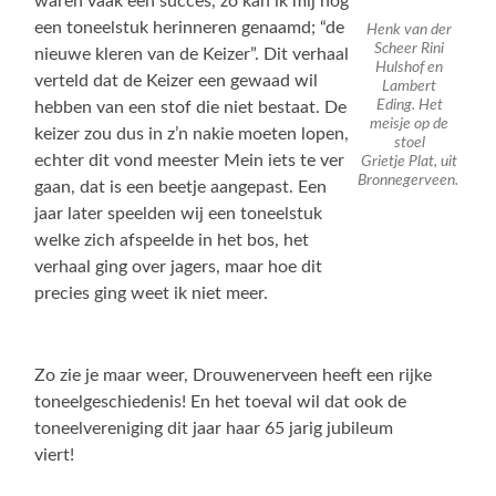
waren vaak een succes, zo kan ik mij nog
een toneelstuk herinneren genaamd; “de
Henk van der
Scheer Rini
nieuwe kleren van de Keizer”. Dit verhaal
Hulshof en
verteld dat de Keizer een gewaad wil
Lambert
Eding. Het
hebben van een stof die niet bestaat. De
meisje op de
keizer zou dus in z’n nakie moeten lopen,
stoel
echter dit vond meester Mein iets te ver
Grietje Plat, uit
Bronnegerveen.
gaan, dat is een beetje aangepast. Een
jaar later speelden wij een toneelstuk
welke zich afspeelde in het bos, het
verhaal ging over jagers, maar hoe dit
precies ging weet ik niet meer.
Zo zie je maar weer, Drouwenerveen heeft een rijke
toneelgeschiedenis! En het toeval wil dat ook de
toneelvereniging dit jaar haar 65 jarig jubileum
viert!