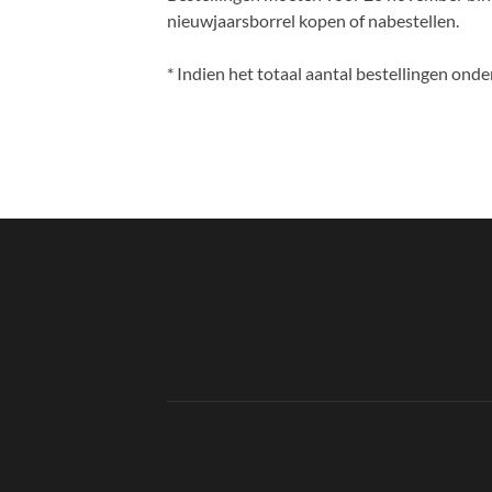
nieuwjaarsborrel kopen of nabestellen.
* Indien het totaal aantal bestellingen onder 