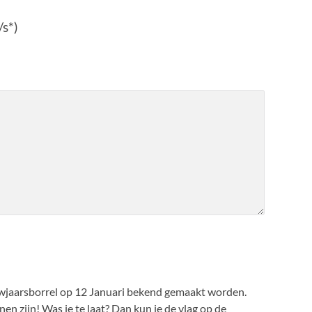
s*)
euwjaarsborrel op 12 Januari bekend gemaakt worden.
n zijn! Was je te laat? Dan kun je de vlag op de