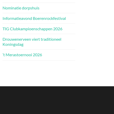
Nominatie dorpshuis
Informatieavond Boerenrockfestival
TIG Clubkampioenschappen 2026
Drouwenerveen viert traditioneel
Koningsdag
’t Merastoernooi 2026