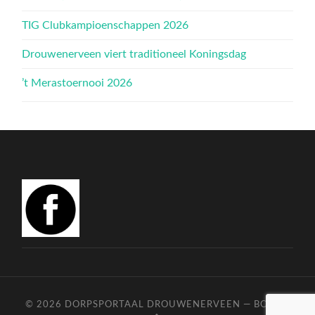
TIG Clubkampioenschappen 2026
Drouwenerveen viert traditioneel Koningsdag
’t Merastoernooi 2026
© 2026
DORPSPORTAAL DROUWENERVEEN
—
BOVEN