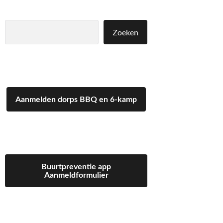
Zoeken
Zoeken
Aanmelden dorps BBQ en 6-kamp
Buurtpreventie app
Aanmeldformulier