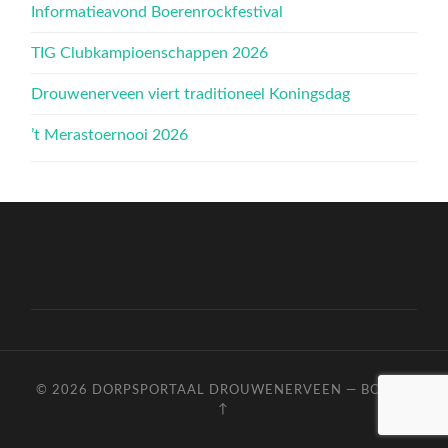
Informatieavond Boerenrockfestival
TIG Clubkampioenschappen 2026
Drouwenerveen viert traditioneel Koningsdag
’t Merastoernooi 2026
© 2026
DORPSPORTAAL DROUWENERVEEN
—
BOVEN
↑