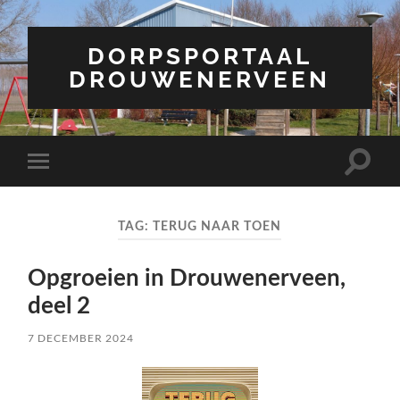
DORPSPORTAAL
DROUWENERVEEN
Toggle
Toggle
zoekve
mobiel
menu
TAG:
TERUG NAAR TOEN
Opgroeien in Drouwenerveen,
deel 2
7 DECEMBER 2024