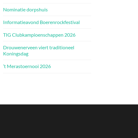
Nominatie dorpshuis
Informatieavond Boerenrockfestival
TIG Clubkampioenschappen 2026
Drouwenerveen viert traditioneel
Koningsdag
’t Merastoernooi 2026