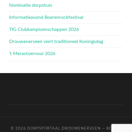
Nominatie dorpshuis
Informatieavond Boerenrockfestival
TIG Clubkampioenschappen 2026
Drouwenerveen viert traditioneel Koningsdag
’t Merastoernooi 2026
© 2026
DORPSPORTAAL DROUWENERVEEN
—
BOVEN